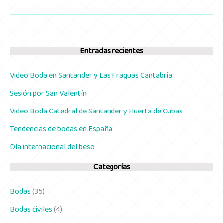
Bodas
en
el
blog
Prontopro
Fotografía
Entradas recientes
y
vídeo
Video Boda en Santander y Las Fraguas Cantabria
Sesión por San Valentín
Video Boda Catedral de Santander y Huerta de Cubas
Tendencias de bodas en España
Día internacional del beso
Categorías
Bodas
(35)
Bodas civiles
(4)